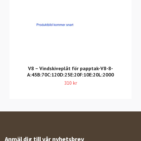
V8 – Vindskiveplåt för papptak-V8-8-
A:45B:70C:120D:25E:20F:10E:20L:2000
310 kr
Anmäl dig till vår nyhetsbrev