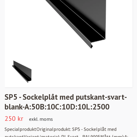
SP5 - Sockelplåt med putskant-svart-
blank-A:50B:10C:10D:10L:2500
250 kr
exkl. moms
SpecialproduktOriginalprodukt: SP5 - Sockelplåt med
putskantVariant/material: PL Svart - RAL9005Mått (mm):A: