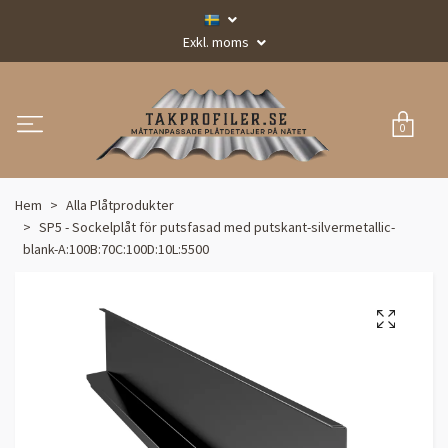
Exkl. moms
0
Hem
Alla Plåtprodukter
SP5 - Sockelplåt för putsfasad med putskant-silvermetallic-
blank-A:100B:70C:100D:10L:5500