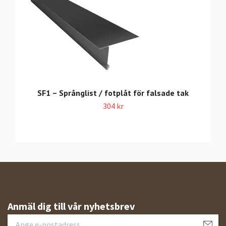
SF1 – Språnglist / fotplåt för falsade tak
304 kr
Anmäl dig till vår nyhetsbrev