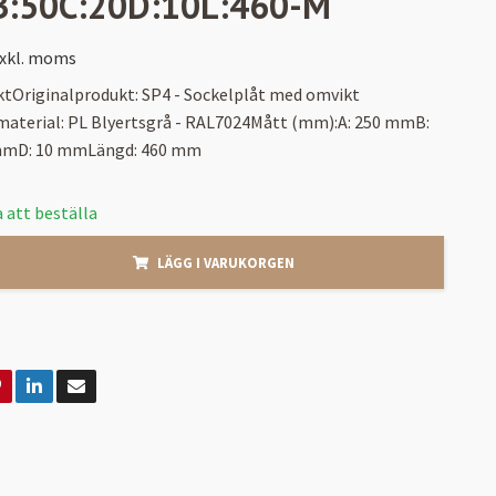
B:50C:20D:10L:460-M
xkl. moms
ktOriginalprodukt: SP4 - Sockelplåt med omvikt
material: PL Blyertsgrå - RAL7024Mått (mm):A: 250 mmB:
mmD: 10 mmLängd: 460 mm
 att beställa
LÄGG I VARUKORGEN