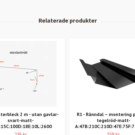
terbleck 2 m - utan gavlar-
R1 - Ränndal – montering p
svart-matt-
tegelröd-matt-
:15C:100D:18E:10L:2600
A:47B:210C:210D:47E:75F:
236 kr
558 kr