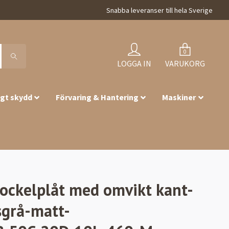
Snabba leveranser till hela Sverige
0
LOGGA IN
VARUKORG
igt skydd
Förvaring & Hantering
Maskiner
Sockelplåt med omvikt kant-
sgrå-matt-