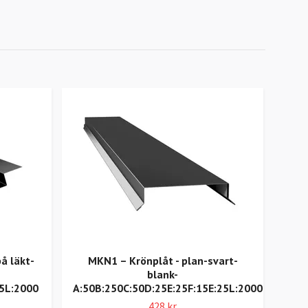
å läkt-
MKN1 – Krönplåt - plan-svart-
FD3 
blank-
75L:2000
A:50B:250C:50D:25E:25F:15E:25L:2000
428 kr