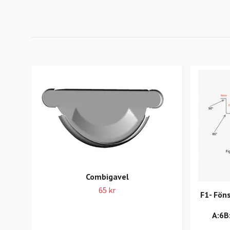
Combigavel
65 kr
F1- Föns
A:6B