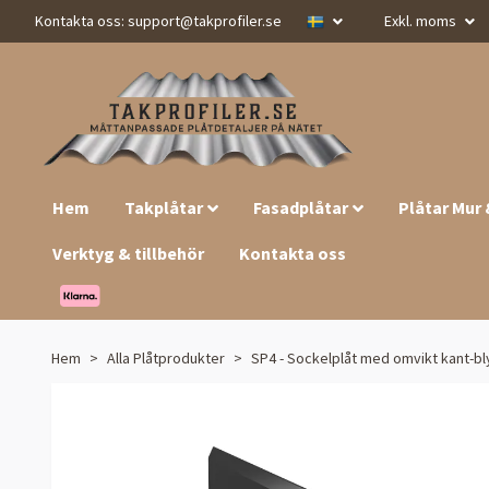
Kontakta oss:
support@takprofiler.se
Exkl. moms
Hem
Takplåtar
Fasadplåtar
Plåtar Mur
Verktyg & tillbehör
Kontakta oss
Hem
Alla Plåtprodukter
SP4 - Sockelplåt med omvikt kant-bl