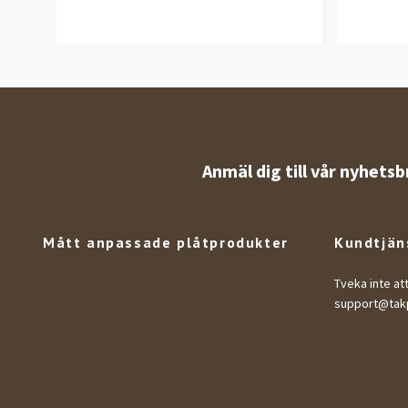
Anmäl dig till vår nyhetsb
Mått anpassade plåtprodukter
Kundtjän
Tveka inte at
support@takp