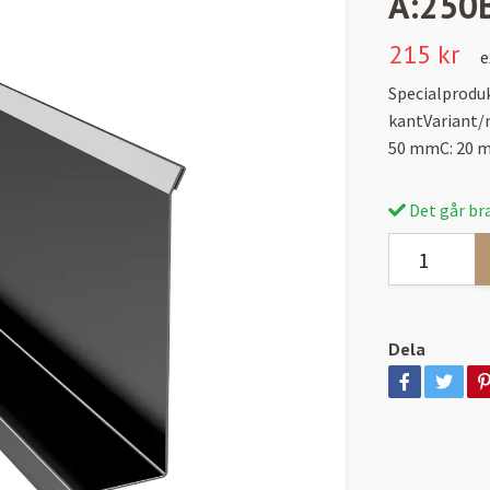
A:250
215 kr
e
Specialprodu
kantVariant/
50 mmC: 20 
Det går bra
Dela