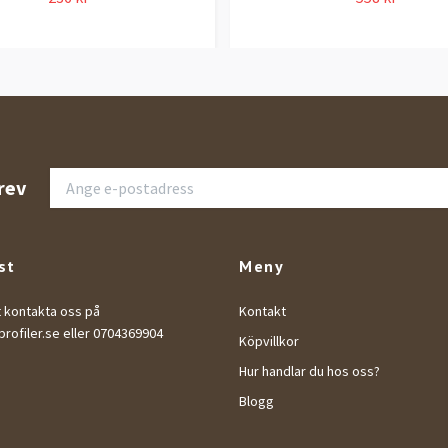
rev
st
Meny
t kontakta oss på
Kontakt
rofiler.se
eller 0704369904
Köpvillkor
Hur handlar du hos oss?
Blogg