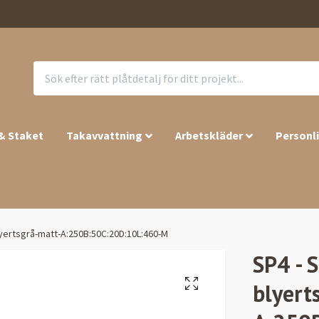
 & Staket
Takavvattning
Arbetskläder
Personl
yertsgrå-matt-A:250B:50C:20D:10L:460-M
SP4 - 
blyert