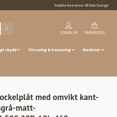
Snabba leveranser till hela Sverige
0
LOGGA IN
VARUKORG
igt skydd
Förvaring & Hantering
Maskiner
Sockelplåt med omvikt kant-
sgrå-matt-