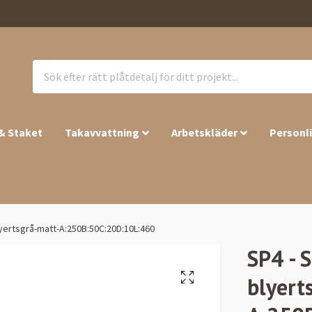
 & Staket
Takavvattning
Arbetskläder
Personl
yertsgrå-matt-A:250B:50C:20D:10L:460
SP4 - 
blyert