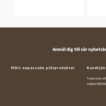
Anmäl dig till vår nyhetsb
Mått anpassade plåtprodukter
Kundtjän
Tveka inte at
support@takp