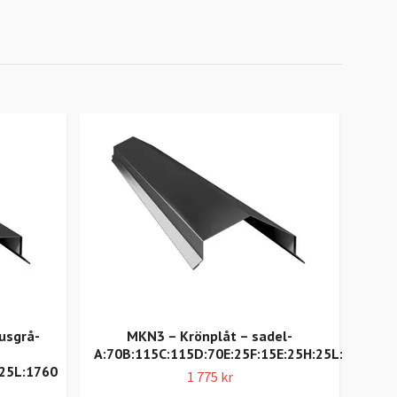
jusgrå-
MKN3 – Krönplåt – sadel-
H
A:70B:115C:115D:70E:25F:15E:25H:25L:2000
omv
:25L:1760
1 775 kr