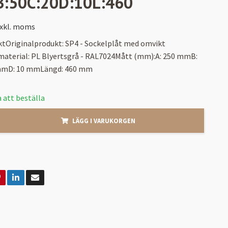
B:50C:20D:10L:460
xkl. moms
ktOriginalprodukt: SP4 - Sockelplåt med omvikt
material: PL Blyertsgrå - RAL7024Mått (mm):A: 250 mmB:
mmD: 10 mmLängd: 460 mm
 att beställa
LÄGG I VARUKORGEN