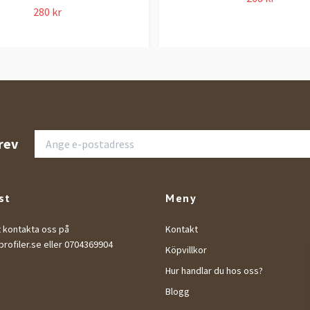
280 kr
rev
st
Meny
t kontakta oss på
Kontakt
rofiler.se
eller 0704369904
Köpvillkor
Hur handlar du hos oss?
Blogg