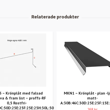
 – Krönplåt med falsad
MKN1 – Krönplåt - plan -l
iva & fram list – proffs-RF
matt-
0,5 Rostfri-
A:30B:46C:30D:25E:25F:15E
0C:50D:25E:25F:25E:25H:30L:50
268 kr