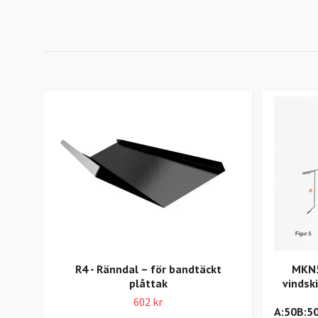
R4 - Ränndal – för bandtäckt
MKN5
plåttak
vindsk
602 kr
A:50B:5