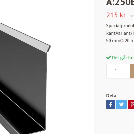
A:250
215 kr
e
Specialprodu
kantVariant/
50 mmC: 20 
Det går bra
Dela