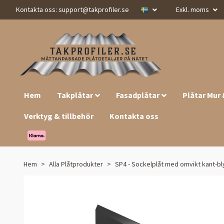
Kontakta oss:
support@takprofiler.se
Exkl. moms
Hem
Takplåtar
Fasadplåtar
Plåtar Mur
Verktyg & tillbehör
Kontakta oss
Hem
Alla Plåtprodukter
SP4 - Sockelplåt med omvikt kant-bl