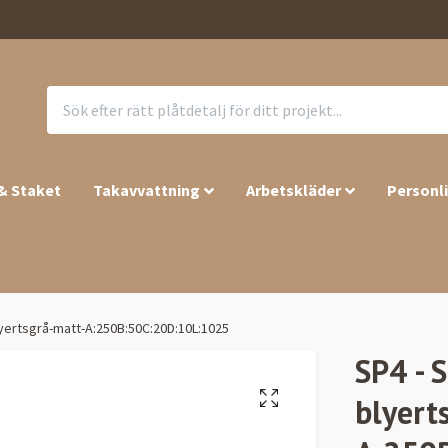
 & Staket
Takavvattning
Arbetskläder
Personl
yertsgrå-matt-A:250B:50C:20D:10L:1025
SP4 - 
blyert