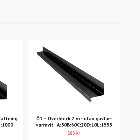
fattning
Ö1 – Överbleck 2 m - utan gavlar-
S
L:1000
varmvit--A:50B:60C:20D:10L:1555
A:15
185 kr