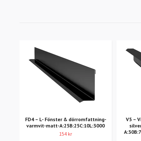
FD4 – L- Fönster & dörromfattning-
V5 – V
varmvit-matt-A:25B:25C:10L:3000
silve
A:30B:
154 kr