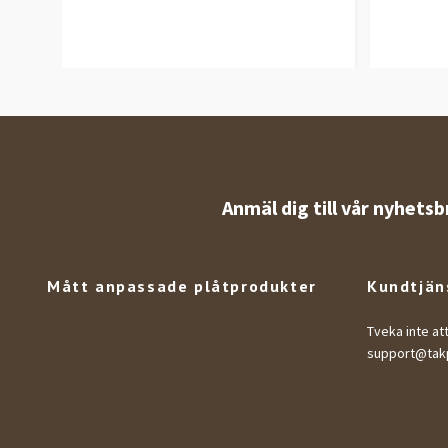
Anmäl dig till vår nyhetsb
Mått anpassade plåtprodukter
Kundtjän
Tveka inte at
support@takp