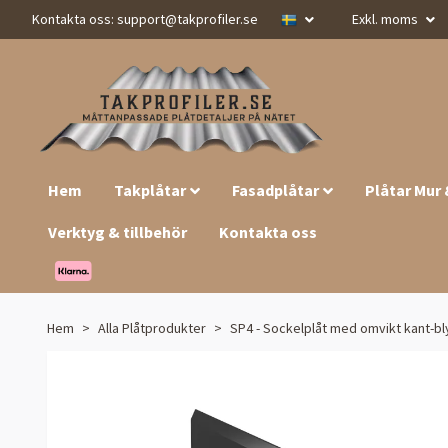
Kontakta oss:
support@takprofiler.se
Exkl. moms
Hem
Takplåtar
Fasadplåtar
Plåtar Mur
Verktyg & tillbehör
Kontakta oss
Hem
Alla Plåtprodukter
SP4 - Sockelplåt med omvikt kant-bl