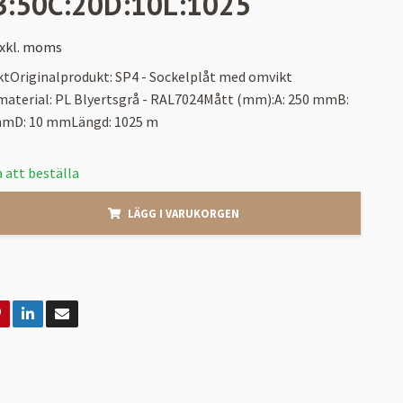
B:50C:20D:10L:1025
xkl. moms
ktOriginalprodukt: SP4 - Sockelplåt med omvikt
material: PL Blyertsgrå - RAL7024Mått (mm):A: 250 mmB:
mmD: 10 mmLängd: 1025 m
 att beställa
LÄGG I VARUKORGEN