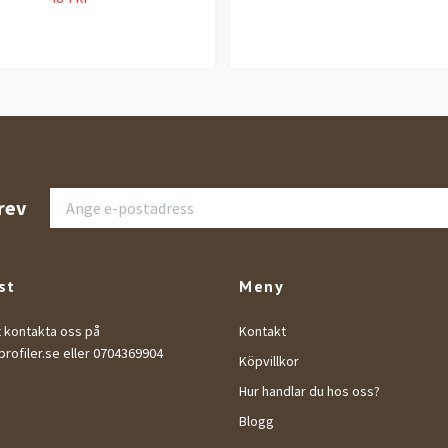
rev
st
Meny
t kontakta oss på
Kontakt
rofiler.se
eller 0704369904
Köpvillkor
Hur handlar du hos oss?
Blogg