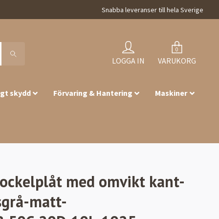
Snabba leveranser till hela Sverige
0
LOGGA IN
VARUKORG
igt skydd
Förvaring & Hantering
Maskiner
Sockelplåt med omvikt kant-
sgrå-matt-