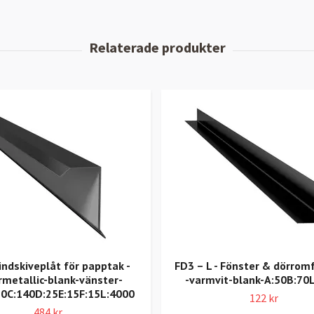
indskiveplåt för papptak -
FD3 – L - Fönster & dörrom
rmetallic-blank-vänster-
-varmvit-blank-A:50B:70
70C:140D:25E:15F:15L:4000
122 kr
484 kr