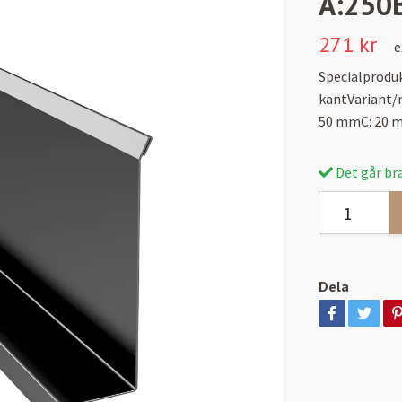
A:250
271 kr
e
Specialprodu
kantVariant/
50 mmC: 20 
Det går bra
Dela