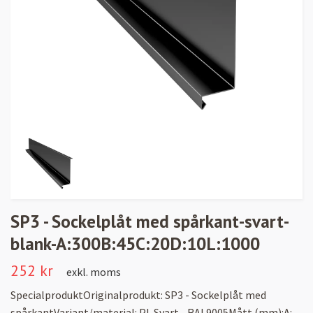
SP3 - Sockelplåt med spårkant-svart-
blank-A:300B:45C:20D:10L:1000
252 kr
exkl. moms
SpecialproduktOriginalprodukt: SP3 - Sockelplåt med
spårkantVariant/material: PL Svart - RAL9005Mått (mm):A: