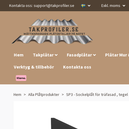
Kontakta oss:
support@takprofiler.se
Exkl. moms
Hem
Takplåtar
Fasadplåtar
Plåtar Mur
Verktyg & tillbehör
Kontakta oss
Hem
Alla Plåtprodukter
SP3 - Sockelplåt för träfasad , tege