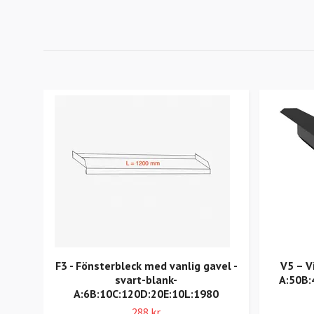
F3 - Fönsterbleck med vanlig gavel -
V5 – V
svart-blank-
A:50B:
A:6B:10C:120D:20E:10L:1980
288 kr