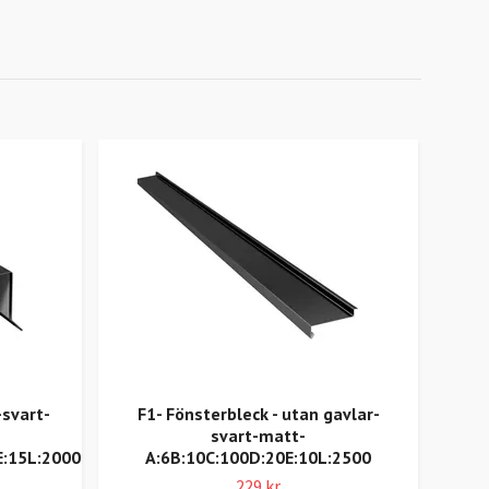
-svart-
F1- Fönsterbleck - utan gavlar-
Ö2 –
svart-matt-
E:15L:2000
A:6B:10C:100D:20E:10L:2500
229 kr