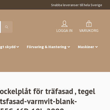
Snabba leveranser till hela Sverige
0
LOGGA IN
VARUKORG
igt skydd
Förvaring & Hantering
Maskiner
ockelplåt för träfasad , tegel
tsfasad-varmvit-blank-