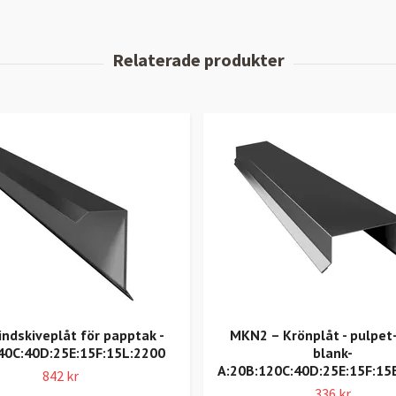
indskiveplåt för papptak -
MKN2 – Krönplåt - pulpet
40C:40D:25E:15F:15L:2200
blank-
A:20B:120C:40D:25E:15F:15
842 kr
336 kr