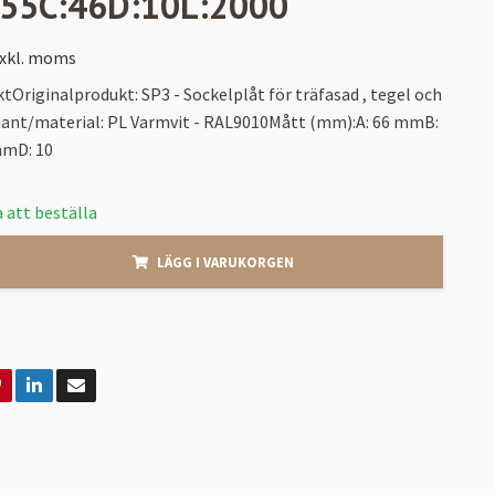
:55C:46D:10L:2000
xkl. moms
tOriginalprodukt: SP3 - Sockelplåt för träfasad , tegel och
iant/material: PL Varmvit - RAL9010Mått (mm):A: 66 mmB:
mmD: 10
 att beställa
LÄGG I VARUKORGEN