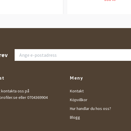
rev
st
Meny
t kontakta oss på
Kontakt
rofiler.se
eller 0704369904
Köpvillkor
Hur handlar du hos oss?
Blogg