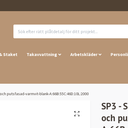
 & Staket
Takavvattning
Arbetskläder
Personl
l och putsfasad-varmvit-blank-A:66B:55C:46D:10L:2000
SP3 - S
och pu