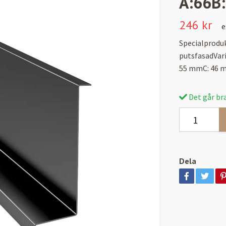
A:66B
246 kr
e
Specialproduk
putsfasadVar
55 mmC: 46 
Det går bra
Dela