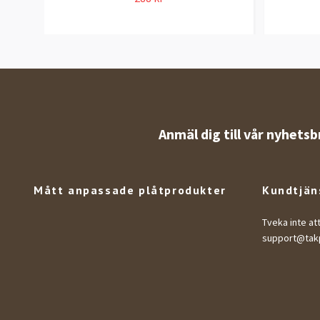
Anmäl dig till vår nyhetsb
Mått anpassade plåtprodukter
Kundtjän
Tveka inte at
support@takp