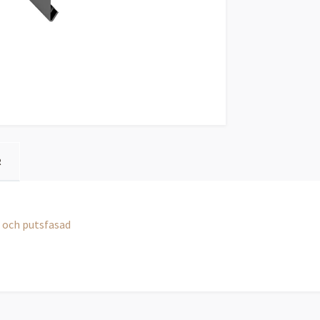
R
l och putsfasad