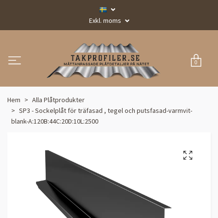
Exkl. moms
0
Hem
Alla Plåtprodukter
SP3 - Sockelplåt för träfasad , tegel och putsfasad-varmvit-
blank-A:120B:44C:20D:10L:2500