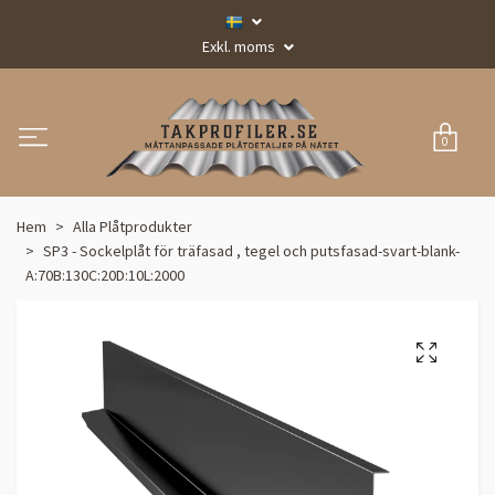
Exkl. moms
0
Hem
Alla Plåtprodukter
SP3 - Sockelplåt för träfasad , tegel och putsfasad-svart-blank-
A:70B:130C:20D:10L:2000