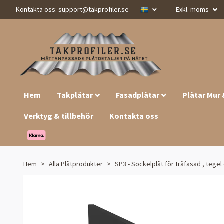
Kontakta oss:
support@takprofiler.se
Exkl. moms
Hem
Takplåtar
Fasadplåtar
Plåtar Mur
Verktyg & tillbehör
Kontakta oss
Hem
Alla Plåtprodukter
SP3 - Sockelplåt för träfasad , teg