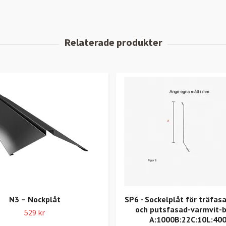
N3 – Nockplåt
SP6 - Sockelplåt för träfasa
och putsfasad-varmvit-b
529 kr
A:1000B:22C:10L:40