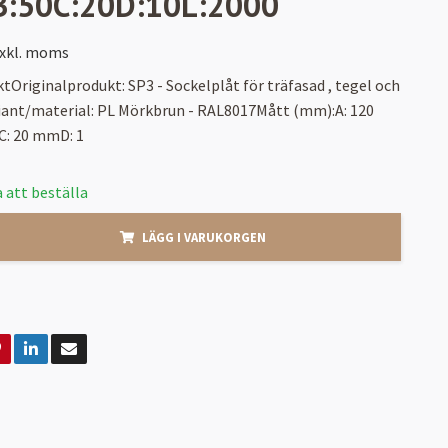
B:50C:20D:10L:2000
xkl. moms
tOriginalprodukt: SP3 - Sockelplåt för träfasad , tegel och
iant/material: PL Mörkbrun - RAL8017Mått (mm):A: 120
: 20 mmD: 1
 att beställa
LÄGG I VARUKORGEN