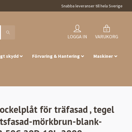
Snabba leveranser till hela Sverige
0
LOGGA IN
VARUKORG
igt skydd
Förvaring & Hantering
Maskiner
ockelplåt för träfasad , tegel
tsfasad-mörkbrun-blank-