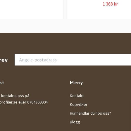
1 368 kr
rev
st
Meny
t kontakta oss på
Kontakt
rofiler.se
eller 0704369904
Köpvillkor
Hur handlar du hos oss?
Blogg