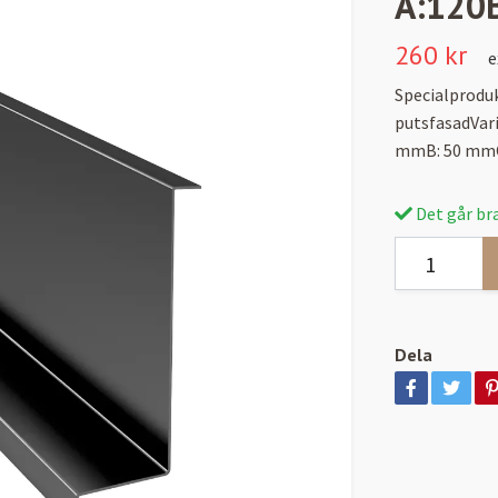
A:120
260 kr
e
Specialproduk
putsfasadVar
mmB: 50 mmC
Det går bra
Dela