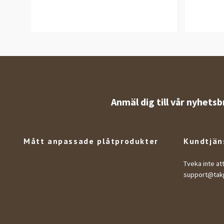
Anmäl dig till vår nyhetsb
Mått anpassade plåtprodukter
Kundtjän
Tveka inte at
support@takp