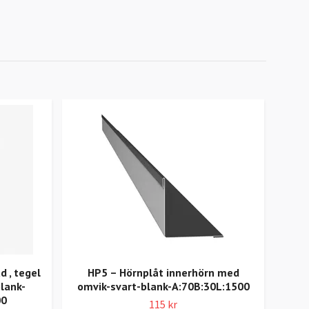
d , tegel
HP5 – Hörnplåt innerhörn med
T
lank-
omvik-svart-blank-A:70B:30L:1500
00
115 kr