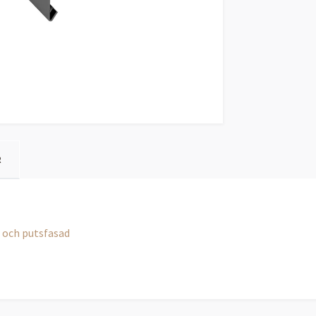
R
l och putsfasad