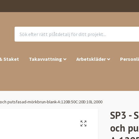
 & Staket
Takavvattning
Arbetskläder
Personl
el och putsfasad-mörkbrun-blank-A:120B:50C:20D:10L:2000
SP3 - S
och pu