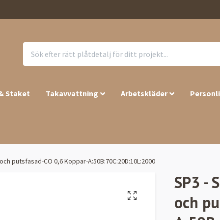
 & Staket
Takavvattning
Arbetskläder
Personl
el och putsfasad-CO 0,6 Koppar-A:50B:70C:20D:10L:2000
SP3 - S
och pu