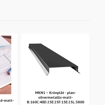
MKN1 – Krönplåt - plan-
V5
silvermetallic-matt-
öd-matt-
B:160C:40D:25E:25F:15E:25L:3800
A:2