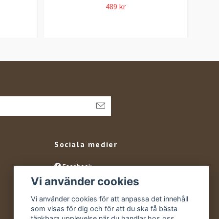
489 kr
Sociala medier
Facebook
Vi använder cookies
Instagram
YouTube
Vi använder cookies för att anpassa det innehåll
som visas för dig och för att du ska få bästa
tänkbara upplevelse när du handlar hos oss.