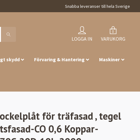
Snabba leveranser till hela Sverige
0
LOGGA IN
VARUKORG
igt skydd
Förvaring & Hantering
Maskiner
ockelplåt för träfasad , tegel
tsfasad-CO 0,6 Koppar-