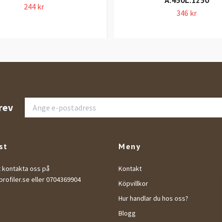
A:450L:1250
244 kr
346 kr
rev
st
Meny
t kontakta oss på
Kontakt
rofiler.se
eller 0704369904
Köpvillkor
Hur handlar du hos oss?
Blogg