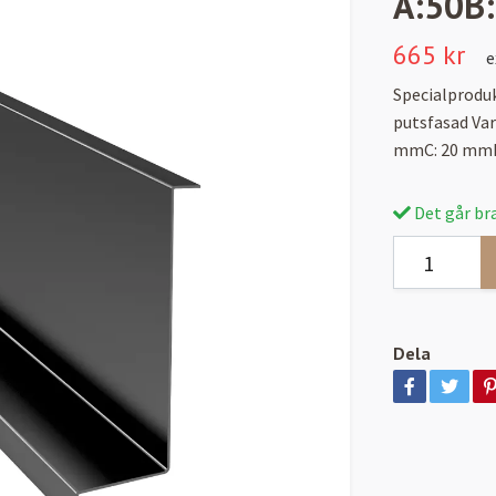
A:50B
665 kr
e
Specialproduk
putsfasad Va
mmC: 20 mmD
Det går bra
Dela