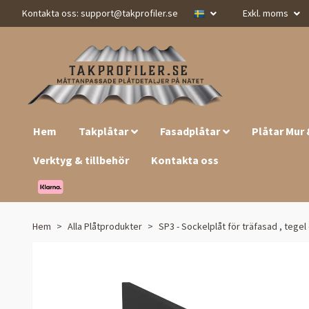
Kontakta oss:
support@takprofiler.se
Exkl. moms
Hem
Takplåtar
Fasadplåtar
Plåtar Mur
Verktyg & tillbehör
Kontakta oss
Hem
Alla Plåtprodukter
SP3 - Sockelplåt för träfasad , teg