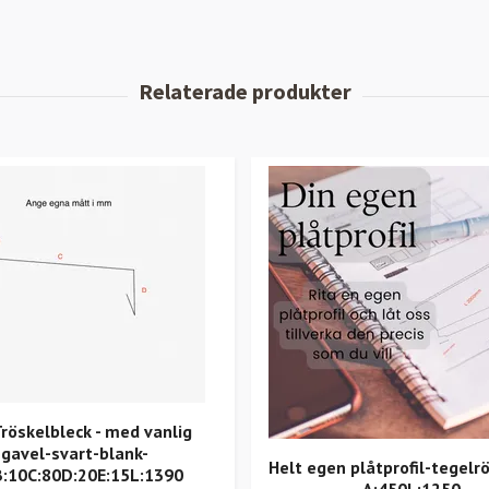
Tröskelbleck - med vanlig
gavel-svart-blank-
Helt egen plåtprofil-tegelr
B:10C:80D:20E:15L:1390