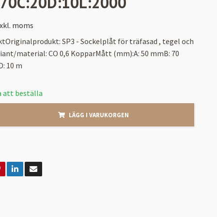
:70C:20D:10L:2000
xkl. moms
tOriginalprodukt: SP3 - Sockelplåt för träfasad , tegel och
riant/material: CO 0,6 KopparMått (mm):A: 50 mmB: 70
: 10 m
 att beställa
LÄGG I VARUKORGEN