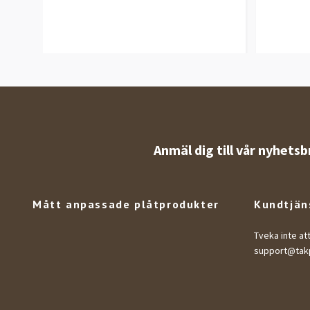
Anmäl dig till vår nyhetsb
Mått anpassade plåtprodukter
Kundtjän
Tveka inte at
support@takp