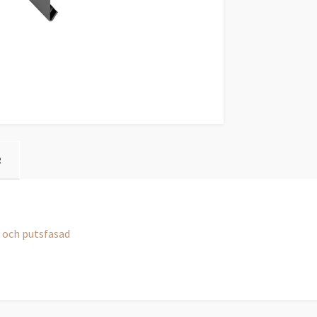
R
el och putsfasad