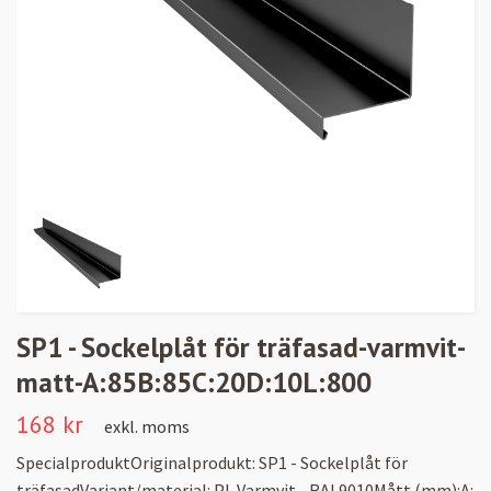
SP1 - Sockelplåt för träfasad-varmvit-
matt-A:85B:85C:20D:10L:800
168 kr
exkl. moms
SpecialproduktOriginalprodukt: SP1 - Sockelplåt för
träfasadVariant/material: PL Varmvit - RAL9010Mått (mm):A: