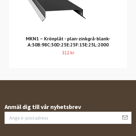
MKN1 – Krönplåt - plan-zinkgrå-blank-
A:30B:98C:30D:25E:25F:15E:25L:2000
312 kr
Anmäl dig till vår nyhetsbrev