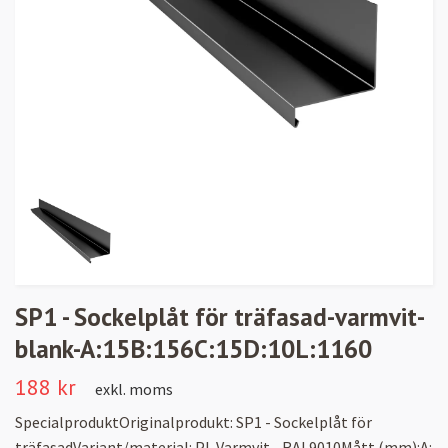
SP1 - Sockelplåt för träfasad-varmvit-
blank-A:15B:156C:15D:10L:1160
188 kr
exkl. moms
SpecialproduktOriginalprodukt: SP1 - Sockelplåt för
träfasadVariant/material: PL Varmvit - RAL9010Mått (mm):A: