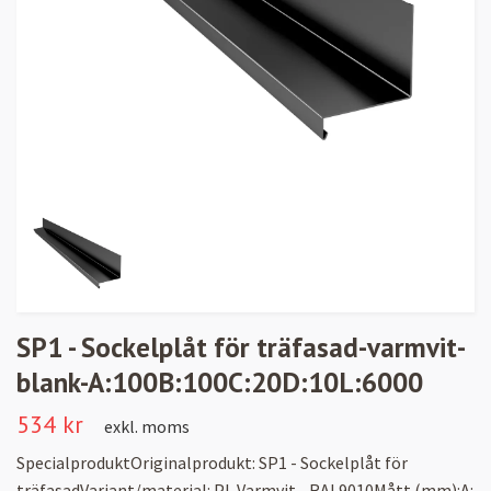
SP1 - Sockelplåt för träfasad-varmvit-
blank-A:100B:100C:20D:10L:6000
534 kr
exkl. moms
SpecialproduktOriginalprodukt: SP1 - Sockelplåt för
träfasadVariant/material: PL Varmvit - RAL9010Mått (mm):A: