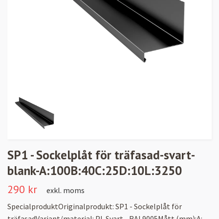
SP1 - Sockelplåt för träfasad-svart-
blank-A:100B:40C:25D:10L:3250
290 kr
exkl. moms
SpecialproduktOriginalprodukt: SP1 - Sockelplåt för
träfasadVariant/material: PL Svart - RAL9005Mått (mm):A: