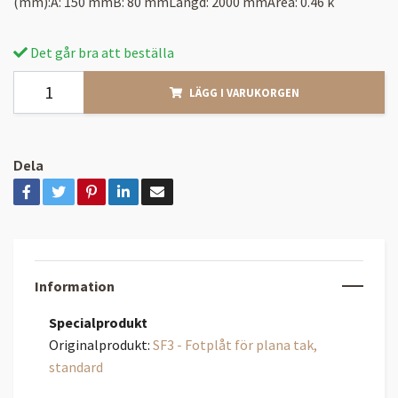
(mm):A: 150 mmB: 80 mmLängd: 2000 mmArea: 0.46 k
Det går bra att beställa
LÄGG I VARUKORGEN
Dela
Information
Specialprodukt
Originalprodukt:
SF3 - Fotplåt för plana tak,
standard