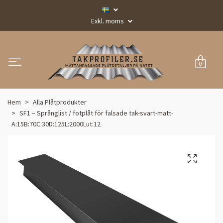
Exkl. moms
0
Hem
Alla Plåtprodukter
SF1 – Språnglist / fotplåt för falsade tak-svart-matt-
A:15B:70C:30D:125L:2000Lut:12