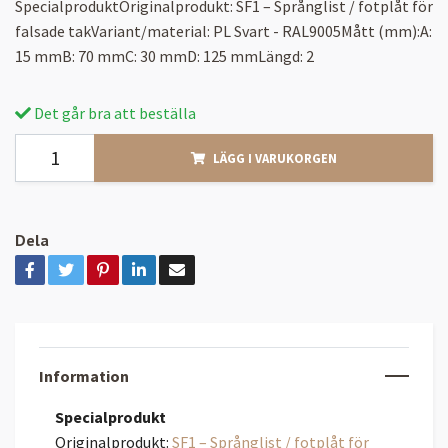
SpecialproduktOriginalprodukt: SF1 – Språnglist / fotplåt för
falsade takVariant/material: PL Svart - RAL9005Mått (mm):A:
15 mmB: 70 mmC: 30 mmD: 125 mmLängd: 2
Det går bra att beställa
LÄGG I VARUKORGEN
Dela
Information
Specialprodukt
Originalprodukt:
SF1 – Språnglist / fotplåt för