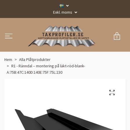
Exkl. moms
0
Hem
Alla Plåtprodukter
R1 - Ränndal – montering på läkt-röd-blank-
A:75B:47C:140D:140E:75F:75L:230