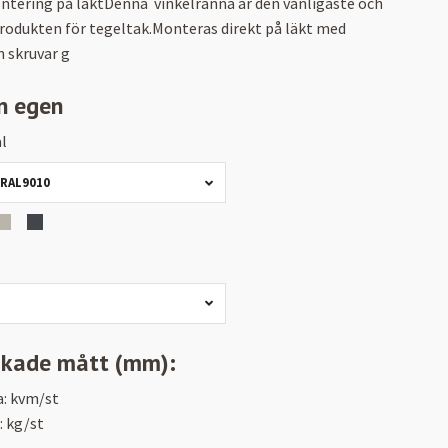
ntering på läktDenna vinkelränna är den vanligaste och
produkten för tegeltak.Monteras direkt på läkt med
 skruvar g
n egen
l
 RAL9010
skade mått (mm):
a:
kvm/st
:
kg/st