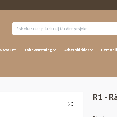
 & Staket
Takavvattning
Arbetskläder
Personl
R1 - R
-