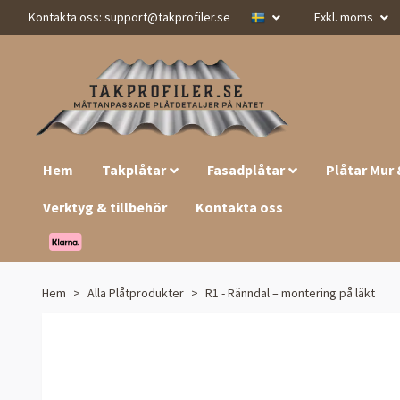
Kontakta oss:
support@takprofiler.se
Exkl. moms
Hem
Takplåtar
Fasadplåtar
Plåtar Mur
Verktyg & tillbehör
Kontakta oss
Hem
Alla Plåtprodukter
R1 - Ränndal – montering på läkt