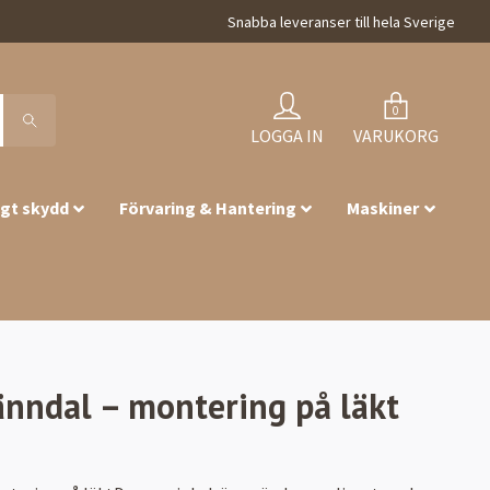
Snabba leveranser till hela Sverige
0
LOGGA IN
VARUKORG
igt skydd
Förvaring & Hantering
Maskiner
änndal – montering på läkt