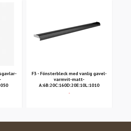
sgavlar-
F3 - Fönsterbleck med vanlig gavel-
Ö2 –
-
varmvit-matt-
1050
A:6B:20C:160D:20E:10L:1010
-