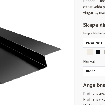
Ränndal – mo
oftast valda 
vingarna, man
Skapa di
Färg / Materia
PL VARMVIT -
Fler val
BLANK
Ange ön
Profilens are
Profilens vikt
Meddelande