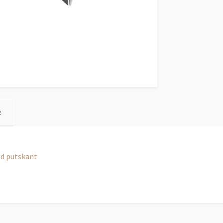
R
ed putskant