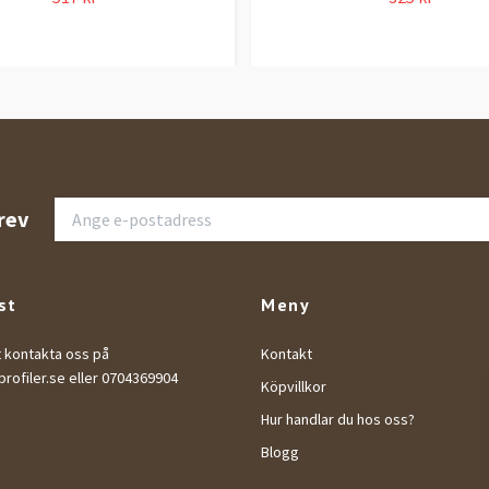
rev
st
Meny
t kontakta oss på
Kontakt
rofiler.se
eller 0704369904
Köpvillkor
Hur handlar du hos oss?
Blogg