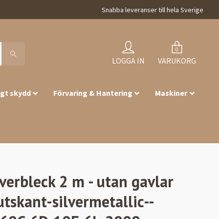
Snabba leveranser till hela Sverige
0
LOGGA IN
VARUKORG
igt skydd
Förvaring & Hantering
Maskiner
verbleck 2 m - utan gavlar
tskant-silvermetallic--