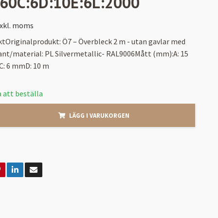
:60C:6D:10E:6L:2000
xkl. moms
tOriginalprodukt: Ö7 – Överbleck 2 m - utan gavlar med
nt/material: PL Silvermetallic- RAL9006Mått (mm):A: 15
: 6 mmD: 10 m
 att beställa
LÄGG I VARUKORGEN