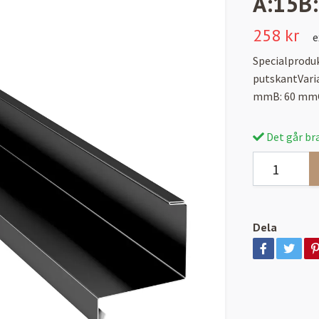
A:15B
258 kr
e
Specialproduk
putskantVaria
mmB: 60 mmC
Det går bra
Dela