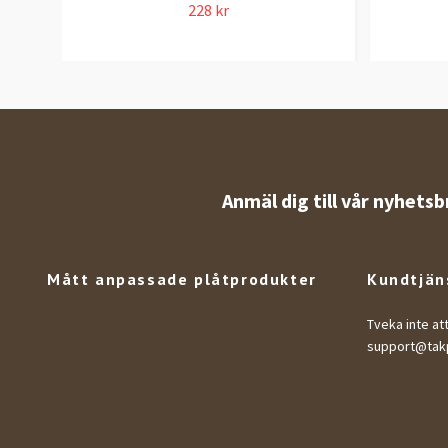
228 kr
Anmäl dig till vår nyhetsb
Mått anpassade plåtprodukter
Kundtjän
Tveka inte at
support@takp