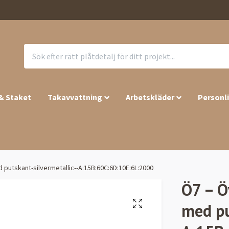
 & Staket
Takavvattning
Arbetskläder
Personl
 putskant-silvermetallic--A:15B:60C:6D:10E:6L:2000
Ö7 – Ö
med pu