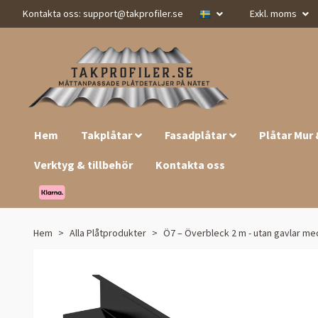
Kontakta oss:
support@takprofiler.se
Exkl. moms
Hem
Takplåtar
Fasadplåtar
Plåtar Mur
Verktyg & tillbehör
Kontakta oss
Hem
Alla Plåtprodukter
Ö7 – Överbleck 2 m - utan gavlar med