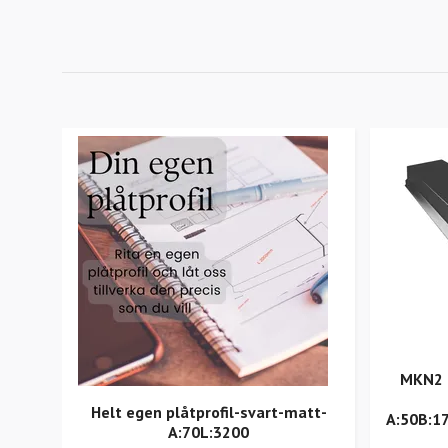
MKN2 –
Helt egen plåtprofil-svart-matt-
A:50B:1
A:70L:3200