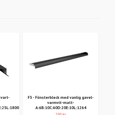
vart-
F3 - Fönsterbleck med vanlig gavel-
FD4 
varmvit-matt-
var
E:25L:1800
A:6B:10C:60D:20E:10L:1264
230 kr