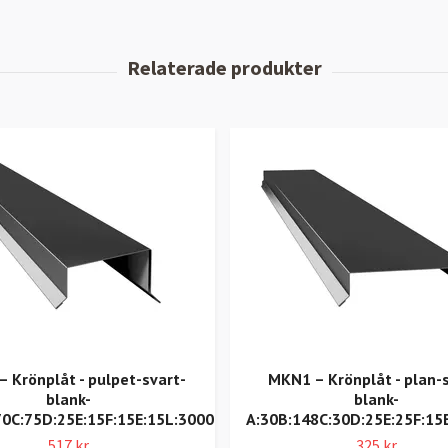
 Krönplåt - pulpet-svart-
MKN1 – Krönplåt - plan-s
blank-
blank-
70C:75D:25E:15F:15E:15L:3000
A:30B:148C:30D:25E:25F:15
517 kr
325 kr