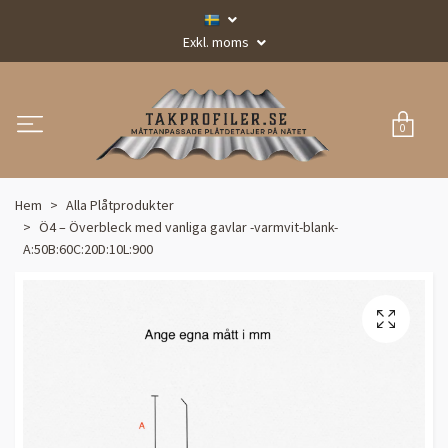
Exkl. moms
0
Hem
Alla Plåtprodukter
Ö4 – Överbleck med vanliga gavlar -varmvit-blank-
A:50B:60C:20D:10L:900