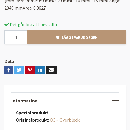
(mm):A: 50 mmB: 60 mmC: 20 mmD: 10 mmE: 15 mmLängd:
2340 mmArea: 0.3627
Det går bra att beställa
LÄGG I VARUKORGEN
Dela
Information
Specialprodukt
Originalprodukt:
Ö3 – Överbleck