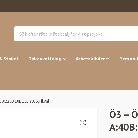
 & Staket
Takavvattning
Arbetskläder
Personl
0C:20D:10E:15L:2985,Tillval
Ö3 – Ö
A:40B: