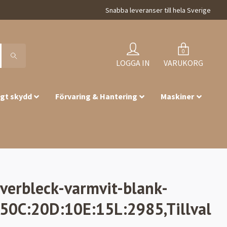
Snabba leveranser till hela Sverige
0
LOGGA IN
VARUKORG
igt skydd
Förvaring & Hantering
Maskiner
verbleck-varmvit-blank-
50C:20D:10E:15L:2985,Tillval