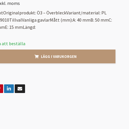
xkl. moms
tOriginalprodukt: Ö3 – ÖverbleckVariant/material: PL
L9010TillvalVanliga gavlarMått (mm):A: 40 mmB: 50 mmC:
mmE: 15 mmLängd:
 att beställa
LÄGG I VARUKORGEN