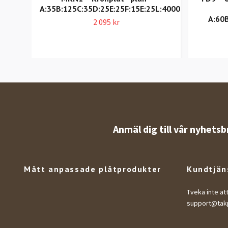
A:35B:125C:35D:25E:25F:15E:25L:4000
A:60
2 095 kr
Anmäl dig till vår nyhetsb
Mått anpassade plåtprodukter
Kundtjän
Tveka inte at
support@takp