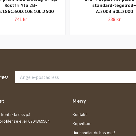
Rostfri Yta 2B-
standard-tegelröd-
B:186C:60D:10E:10L:2500
A:200B:30L:2000
741 kr
238 kr
rev
st
Meny
t kontakta oss på
Kontakt
rofiler.se
eller 0704369904
Köpvillkor
Hur handlar du hos oss?