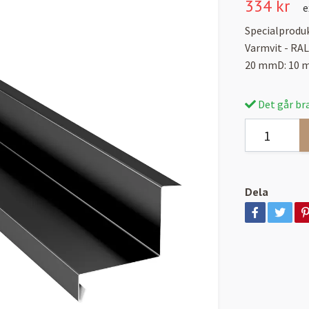
334 kr
e
Specialproduk
Varmvit - RA
20 mmD: 10 
Det går bra
Dela