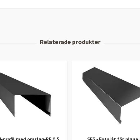
U-profil med omslag-RF 0,5
SF3 - Fotplåt för plana 