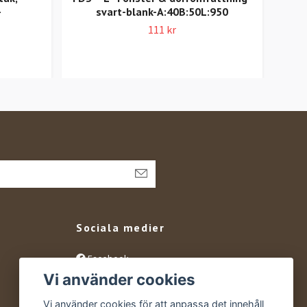
-
svart-blank-A:40B:50L:950
mö
A:3
111 kr
Sociala medier
Facebook
Vi använder cookies
Instagram
YouTube
Vi använder cookies för att anpassa det innehåll