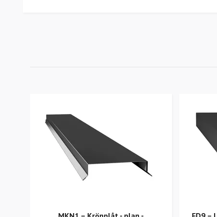
MKN1 – Krönplåt - plan -
FD9 – 