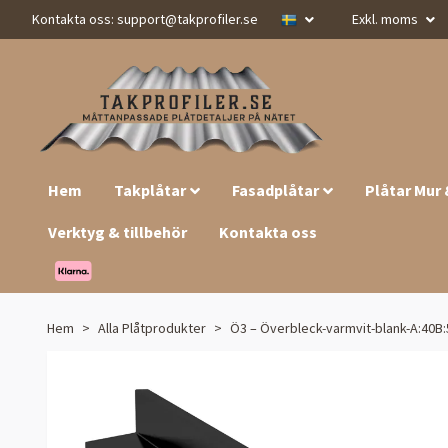
Kontakta oss:
support@takprofiler.se
Exkl. moms
Hem
Takplåtar
Fasadplåtar
Plåtar Mur
Verktyg & tillbehör
Kontakta oss
Hem
Alla Plåtprodukter
Ö3 – Överbleck-varmvit-blank-A:40B:5