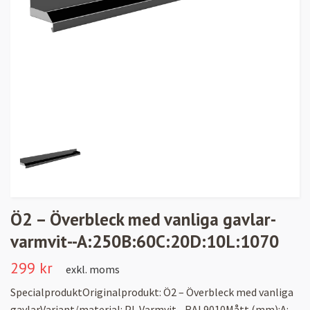
Ö2 – Överbleck med vanliga gavlar-
varmvit--A:250B:60C:20D:10L:1070
299 kr
exkl. moms
SpecialproduktOriginalprodukt: Ö2 – Överbleck med vanliga
gavlarVariant/material: PL Varmvit - RAL9010Mått (mm):A: