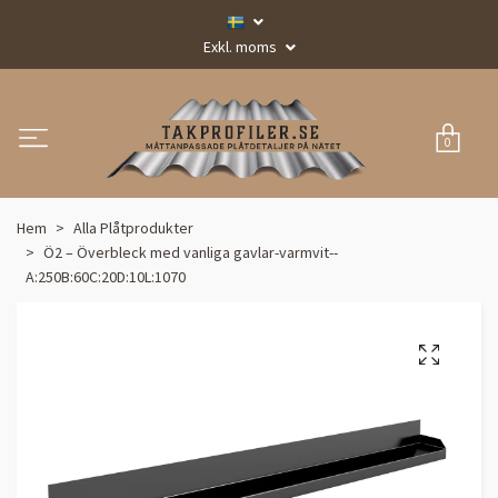
Exkl. moms
0
Hem
Alla Plåtprodukter
Ö2 – Överbleck med vanliga gavlar-varmvit--
A:250B:60C:20D:10L:1070