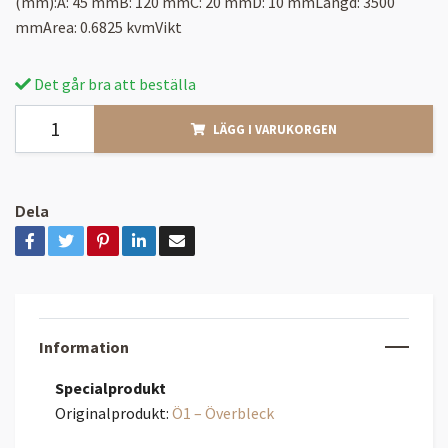
(mm):A: 45 mmB: 120 mmC: 20 mmD: 10 mmLängd: 3500
mmArea: 0.6825 kvmVikt
Det går bra att beställa
LÄGG I VARUKORGEN
Dela
Information
Specialprodukt
Originalprodukt:
Ö1 – Överbleck