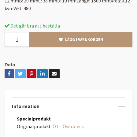
12 mmB: 20 mmC: 38 mmD: 10 mmLängd: 1500 mmArea: 0.12
kvmVikt: 480
Det går bra att beställa
LÄGG I VARUKORGEN
Dela
Information
Specialprodukt
Originalprodukt:
Ö1 – Överbleck