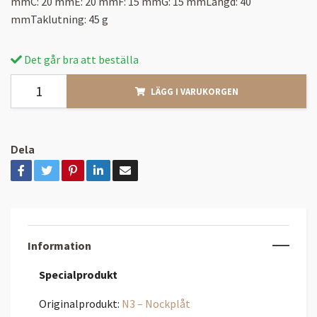
mmC: 20 mmE: 20 mmF: 15 mmG: 15 mmLängd: 40
mmTaklutning: 45 g
Det går bra att beställa
LÄGG I VARUKORGEN
Dela
Information
Specialprodukt
Originalprodukt:
N3 – Nockplåt