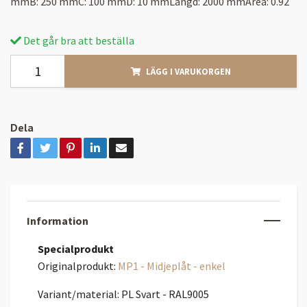
mmB: 250 mmC: 100 mmD: 10 mmLängd: 2000 mmArea: 0.92
Det går bra att beställa
LÄGG I VARUKORGEN
Dela
Information
Specialprodukt
Originalprodukt:
MP1 - Midjeplåt - enkel
Variant/material: PL Svart - RAL9005