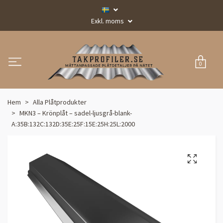
Exkl. moms
0
Hem
Alla Plåtprodukter
MKN3 – Krönplåt – sadel-ljusgrå-blank-
A:35B:132C:132D:35E:25F:15E:25H:25L:2000