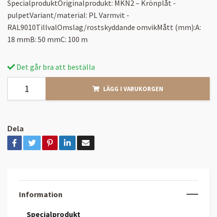
SpecialproduktOriginalprodukt: MKN2 – Krönplåt -
pulpetVariant/material: PL Varmvit -
RAL9010TillvalOmslag/rostskyddande omvikMått (mm):A:
18 mmB: 50 mmC: 100 m
Det går bra att beställa
LÄGG I VARUKORGEN
Dela
Information
Specialprodukt