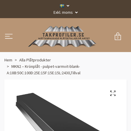
Exkl. moms
0
Hem
Alla Plåtprodukter
MKN2 – Krönplåt - pulpet-varmvit-blank-
A:18B:50C:100D:25E:15F:15E:15L:2430,Tillval