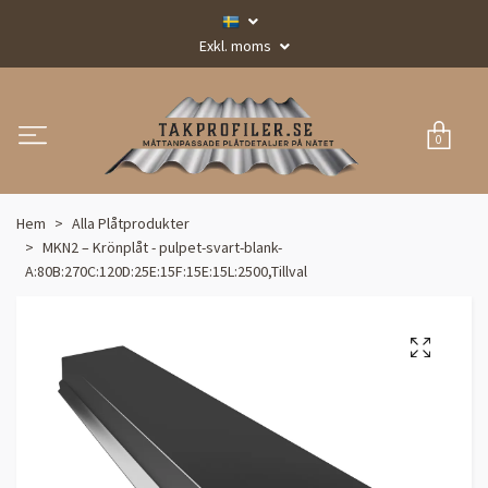
Exkl. moms
0
Hem
Alla Plåtprodukter
MKN2 – Krönplåt - pulpet-svart-blank-
A:80B:270C:120D:25E:15F:15E:15L:2500,Tillval