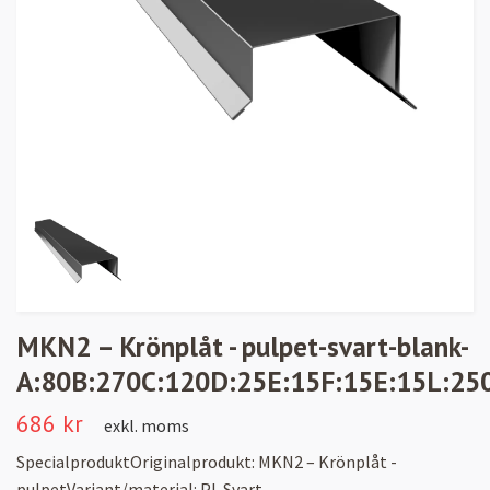
MKN2 – Krönplåt - pulpet-svart-blank-
A:80B:270C:120D:25E:15F:15E:15L:2500
686 kr
exkl. moms
SpecialproduktOriginalprodukt: MKN2 – Krönplåt -
pulpetVariant/material: PL Svart -