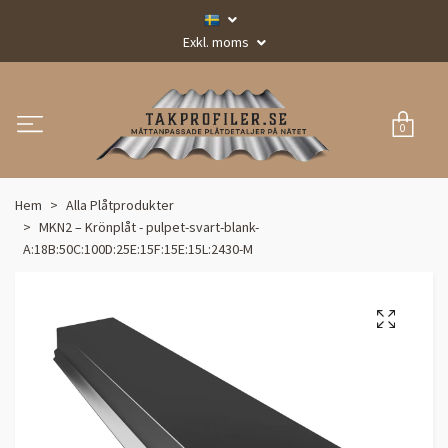
Exkl. moms
0
Hem
Alla Plåtprodukter
MKN2 – Krönplåt - pulpet-svart-blank-
A:18B:50C:100D:25E:15F:15E:15L:2430-M