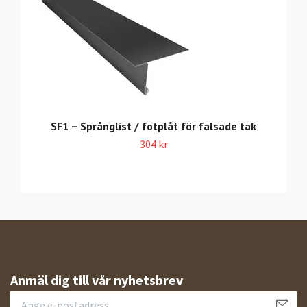
SF1 – Språnglist / fotplåt för falsade tak
304 kr
Anmäl dig till vår nyhetsbrev