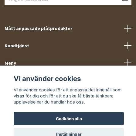
Mått anpassade plåtprodukter
Kundtjänst
Meny
Vi använder cookies
Sociala medier
Vi använder cookies för att anpassa det innehåll som
visas för dig och för att du ska få bästa tänkbara
upplevelse när du handlar hos oss.
Godkänn alla
© 2026 Takprofiler.se
Inställningar