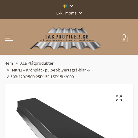
Exkl. moms
0
Hem
Alla Plåtprodukter
MKN2 – Krönplåt - pulpet-blyertsgrå-blank-
A:50B:220C:50D:25E:15F:15E:15L:2000