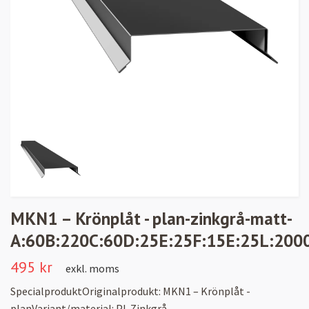
MKN1 – Krönplåt - plan-zinkgrå-matt-
A:60B:220C:60D:25E:25F:15E:25L:2000,
495 kr
exkl. moms
SpecialproduktOriginalprodukt: MKN1 – Krönplåt -
planVariant/material: PL Zinkgrå -