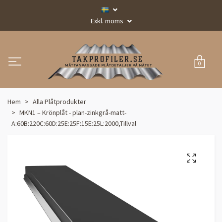
Exkl. moms
0
Hem
Alla Plåtprodukter
MKN1 – Krönplåt - plan-zinkgrå-matt-
A:60B:220C:60D:25E:25F:15E:25L:2000,Tillval