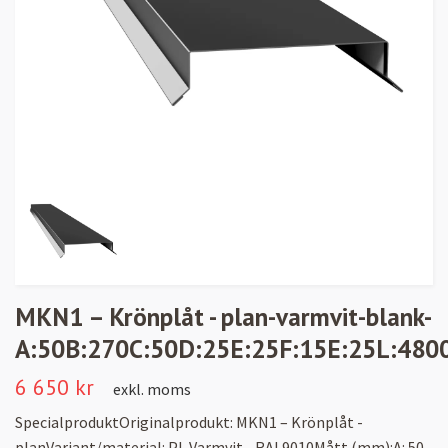
MKN1 – Krönplåt - plan-varmvit-blank-
A:50B:270C:50D:25E:25F:15E:25L:480
6 650 kr
exkl. moms
SpecialproduktOriginalprodukt: MKN1 – Krönplåt -
planVariant/material: PL Varmvit - RAL9010Mått (mm):A: 50