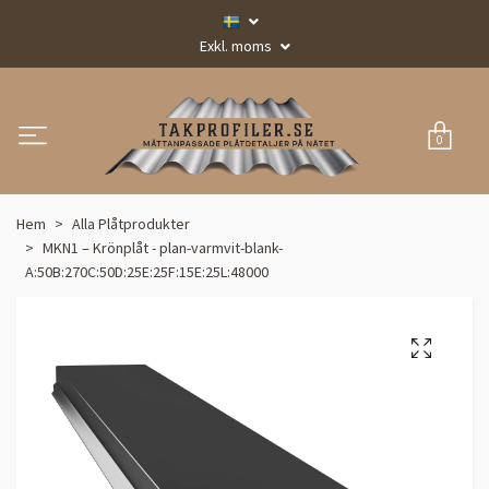
Exkl. moms
0
Hem
Alla Plåtprodukter
MKN1 – Krönplåt - plan-varmvit-blank-
A:50B:270C:50D:25E:25F:15E:25L:48000