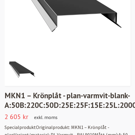
MKN1 – Krönplåt - plan-varmvit-blank-
A:50B:220C:50D:25E:25F:15E:25L:200
2 605 kr
exkl. moms
SpecialproduktOriginalprodukt: MKN1 – Krönplåt -
planVariant/material: PL Varmvit - RAL9010Mått (mm):A: 50