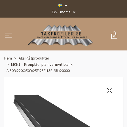
Exkl. moms
0
Hem
Alla Plåtprodukter
MKN1 – Krönplåt - plan-varmvit-blank-
A:50B:220C:50D:25E:25F:15E:25L:20000