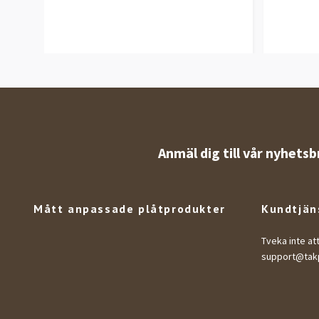
Anmäl dig till vår nyhetsb
Mått anpassade plåtprodukter
Kundtjän
Tveka inte at
support@takp