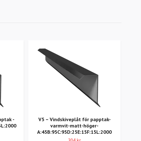
pptak -
V5 – Vindskiveplåt för papptak-
5L:2000
varmvit-matt-höger-
T
A:45B:95C:95D:25E:15F:15L:2000
ga
304 kr