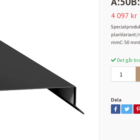
A:50B
4 097 kr
Specialprodu
planVariant/
mmC: 50 mmD
Det går bra
Dela