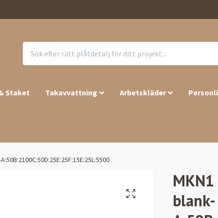
 & Staket
Takavvattning
Arbetskläder
Personl
k-A:50B:2100C:50D:25E:25F:15E:25L:5500
MKN1 –
blank-