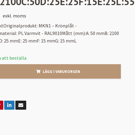
:2100C:50D:25E:25F:15E:25L:5
exkl. moms
ktOriginalprodukt: MKN1 – Krönplåt -
material: PL Varmvit - RAL9010Mått (mm):A: 50 mmB: 2100
: 25 mmE: 25 mmF: 15 mmG: 15 mmL
 att beställa
LÄGG I VARUKORGEN