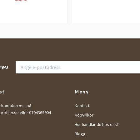
rev
st
Meny
t kontakta oss på
Kontakt
rofiler.se
eller 0704369904
Köpvillkor
Hur handlar du hos oss?
Blogg