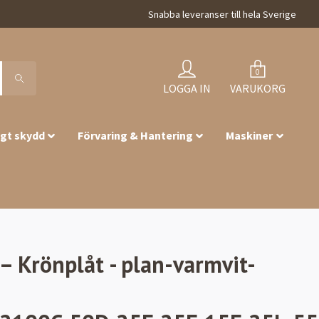
Snabba leveranser till hela Sverige
0
LOGGA IN
VARUKORG
igt skydd
Förvaring & Hantering
Maskiner
 Krönplåt - plan-varmvit-