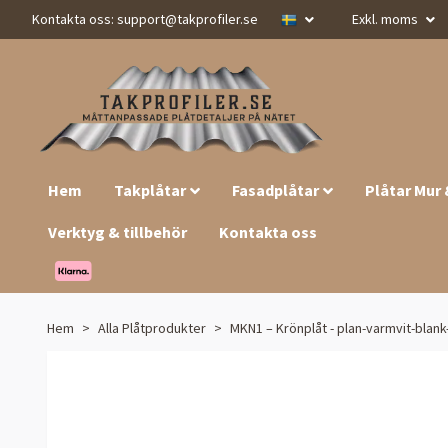
Kontakta oss:
support@takprofiler.se
Exkl. moms
Hem
Takplåtar
Fasadplåtar
Plåtar Mur
Verktyg & tillbehör
Kontakta oss
Hem
Alla Plåtprodukter
MKN1 – Krönplåt - plan-varmvit-blan