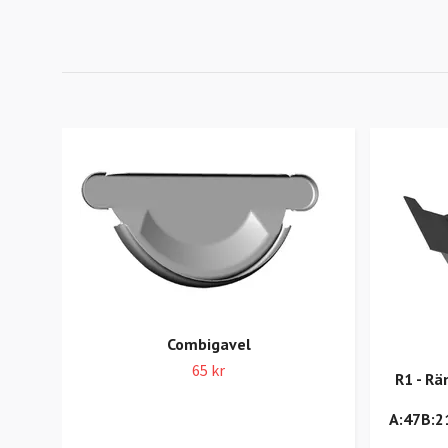
Combigavel
65 kr
R1 - Rä
A:47B:2