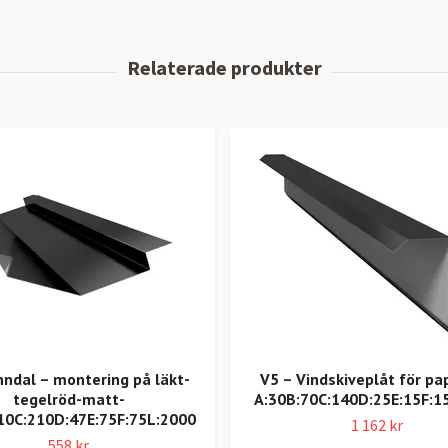
nndal – montering på läkt-
V5 – Vindskiveplåt för pa
tegelröd-matt-
A:30B:70C:140D:25E:15F:1
10C:210D:47E:75F:75L:2000
1 162 kr
558 kr