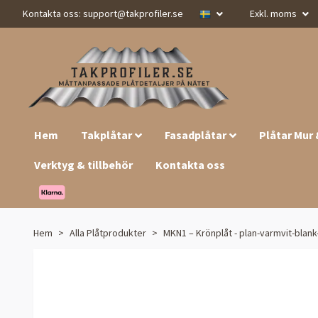
Kontakta oss:
support@takprofiler.se
Exkl. moms
Hem
Takplåtar
Fasadplåtar
Plåtar Mur
Verktyg & tillbehör
Kontakta oss
Hem
Alla Plåtprodukter
MKN1 – Krönplåt - plan-varmvit-blank