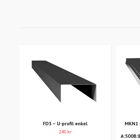
FD3 – U-profil enkel
MKN1 –
240 kr
A:500B: