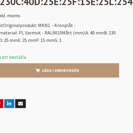
:230C:40D:25E:25F:15E:25L:25
xkl. moms
ktOriginalprodukt: MKN1 – Krönplåt -
/material: PL Varmvit - RAL9010Mått (mm):A: 40 mmB: 230
: 25 mmE: 25 mmF: 15 mmG: 1
 att beställa
LÄGG I VARUKORGEN