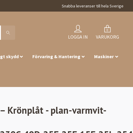
Snabba leveranser till hela Sverige
0
LOGGA IN
VARUKORG
igt skydd
Förvaring & Hantering
Maskiner
 Krönplåt - plan-varmvit-