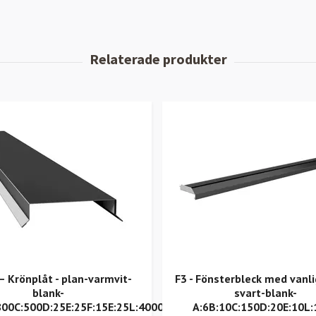
 Krönplåt - plan-varmvit-
F3 - Fönsterbleck med vanli
blank-
svart-blank-
800C:500D:25E:25F:15E:25L:4000
A:6B:10C:150D:20E:10L