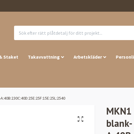
 & Staket
Takavvattning
Arbetskläder
Personl
-A:40B:230C:40D:25E:25F:15E:25L:2540
MKN1 –
blank-