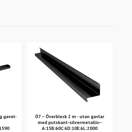
g gavel-
Ö7 – Överbleck 2 m - utan gavlar
MK
med putskant-silvermetallic--
:1590
A:15B:60C:6D:10E:6L:2000
A:40