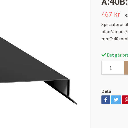
A:40B
467 kr
e
Specialprodu
plan Variant
mmC: 40 mmD
Det går bra
Dela