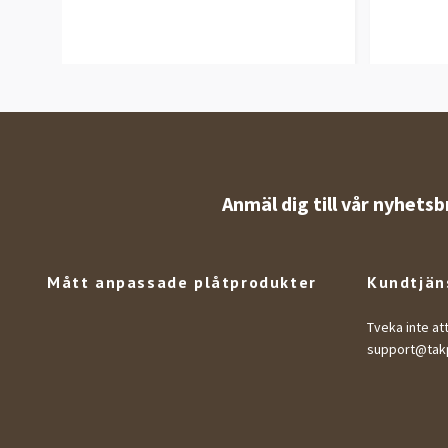
Anmäl dig till vår nyhetsb
Mått anpassade plåtprodukter
Kundtjän
Tveka inte at
support@takp