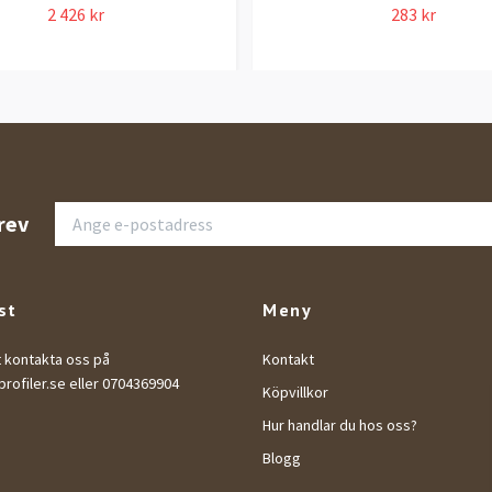
2 426 kr
283 kr
rev
st
Meny
t kontakta oss på
Kontakt
rofiler.se
eller 0704369904
Köpvillkor
Hur handlar du hos oss?
Blogg