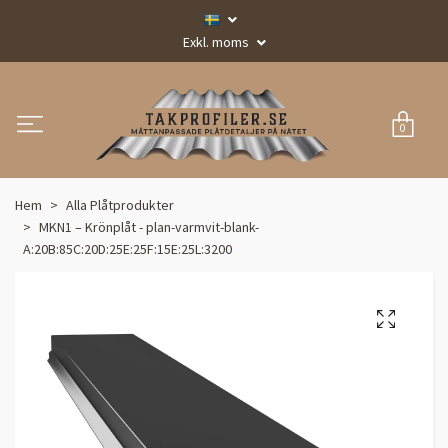
Exkl. moms
0
Hem
Alla Plåtprodukter
MKN1 – Krönplåt - plan-varmvit-blank-
A:20B:85C:20D:25E:25F:15E:25L:3200