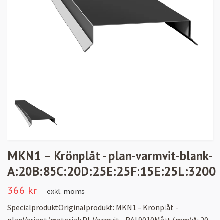
MKN1 – Krönplåt - plan-varmvit-blank-
A:20B:85C:20D:25E:25F:15E:25L:3200
366 kr
exkl. moms
SpecialproduktOriginalprodukt: MKN1 – Krönplåt -
planVariant/material: PL Varmvit - RAL9010Mått (mm):A: 20