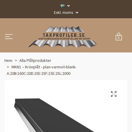
Exkl. moms
0
Hem
Alla Plåtprodukter
MKN1 – Krönplåt - plan-varmvit-blank-
A:20B:160C:20D:25E:25F:15E:25L:2000