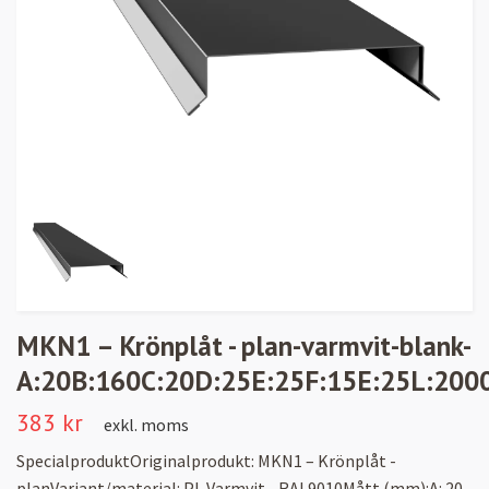
MKN1 – Krönplåt - plan-varmvit-blank-
A:20B:160C:20D:25E:25F:15E:25L:200
383 kr
exkl. moms
SpecialproduktOriginalprodukt: MKN1 – Krönplåt -
planVariant/material: PL Varmvit - RAL9010Mått (mm):A: 20