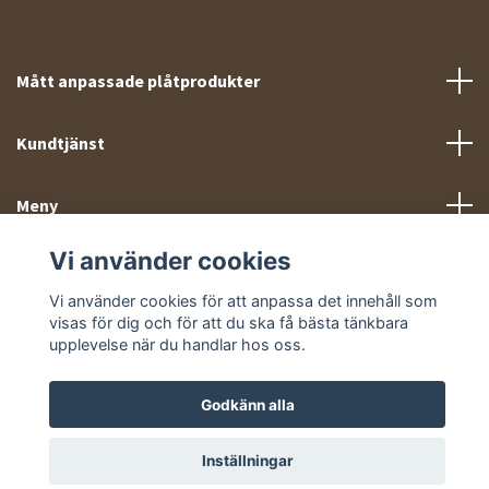
Mått anpassade plåtprodukter
Kundtjänst
Meny
Vi använder cookies
Sociala medier
Vi använder cookies för att anpassa det innehåll som
visas för dig och för att du ska få bästa tänkbara
upplevelse när du handlar hos oss.
Godkänn alla
© 2026 Takprofiler.se
Inställningar