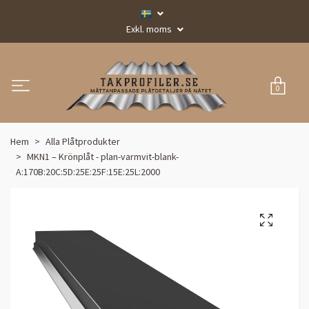
Exkl. moms
0
Hem
Alla Plåtprodukter
MKN1 – Krönplåt - plan-varmvit-blank-
A:170B:20C:5D:25E:25F:15E:25L:2000