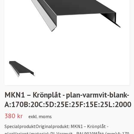
MKN1 – Krönplåt - plan-varmvit-blank-
A:170B:20C:5D:25E:25F:15E:25L:2000
380 kr
exkl. moms
SpecialproduktOriginalprodukt: MKN1 – Krönplåt -
planVariant/material: PL Varmvit - RAL9010Mått (mm):A: 170