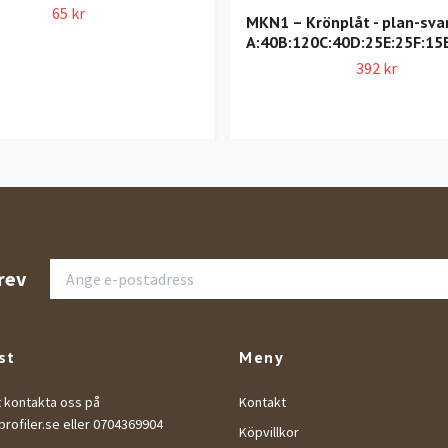
65 kr
MKN1 – Krönplåt - plan-sva
A:40B:120C:40D:25E:25F:15
392 kr
rev
st
Meny
t kontakta oss på
Kontakt
rofiler.se
eller 0704369904
Köpvillkor