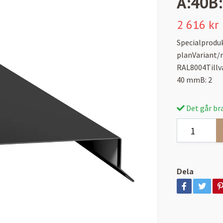
A:40B:
2 616 kr
Specialprodu
planVariant/m
RAL8004Tillv
40 mmB: 2
Det går bra
Dela