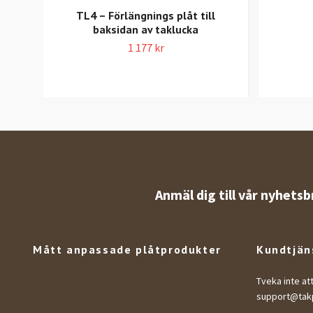
TL4 – Förlängnings plåt till
baksidan av taklucka
1 177 kr
Anmäl dig till vår nyhetsb
Mått anpassade plåtprodukter
Kundtjän
Tveka inte at
support@takp