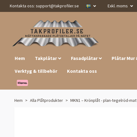
Kontakta oss:
support@takprofiler.se
Exkl. moms
Hem
Takplåtar
Fasadplåtar
Plåtar Mur
Verktyg & tillbehör
Kontakta oss
Hem
Alla Plåtprodukter
MKN1 – Krönplåt - plan-tegelröd-matt