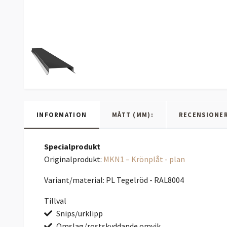
INFORMATION
MÅTT (MM):
RECENSIONE
Specialprodukt
Originalprodukt:
MKN1 – Krönplåt - plan
Variant/material: PL Tegelröd - RAL8004
Tillval
Snips/urklipp
Omslag/rostskyddande omvik