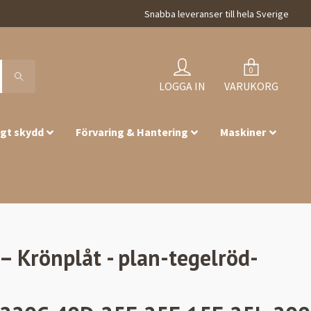
Snabba leveranser till hela Sverige
0
LOGGA IN
VARUKORG
igt skydd
Förvaring & Hantering
Maskiner
 Krönplåt - plan-tegelröd-