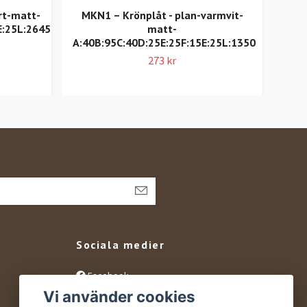
rt-matt-
MKN1 – Krönplåt - plan-varmvit-
Ö6 –
E:25L:2645
matt-
A:40B:95C:40D:25E:25F:15E:25L:1350
A
273 kr
Sociala medier
Facebook
Vi använder cookies
Instagram