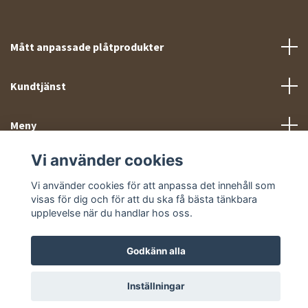
Mått anpassade plåtprodukter
Kundtjänst
Meny
Vi använder cookies
Sociala medier
Vi använder cookies för att anpassa det innehåll som
visas för dig och för att du ska få bästa tänkbara
upplevelse när du handlar hos oss.
Godkänn alla
© 2026 Takprofiler.se
Inställningar