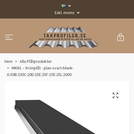
Exkl. moms
0
Hem
Alla Plåtprodukter
MKN1 – Krönplåt - plan-svart-blank-
A:50B:230C:20D:25E:25F:15E:25L:2000