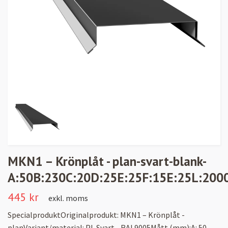
MKN1 – Krönplåt - plan-svart-blank-
A:50B:230C:20D:25E:25F:15E:25L:200
445 kr
exkl. moms
SpecialproduktOriginalprodukt: MKN1 – Krönplåt -
planVariant/material: PL Svart - RAL9005Mått (mm):A: 50