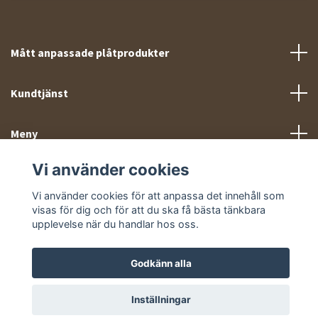
Mått anpassade plåtprodukter
Kundtjänst
Meny
Vi använder cookies
Sociala medier
Vi använder cookies för att anpassa det innehåll som
visas för dig och för att du ska få bästa tänkbara
upplevelse när du handlar hos oss.
Godkänn alla
© 2026 Takprofiler.se
Inställningar