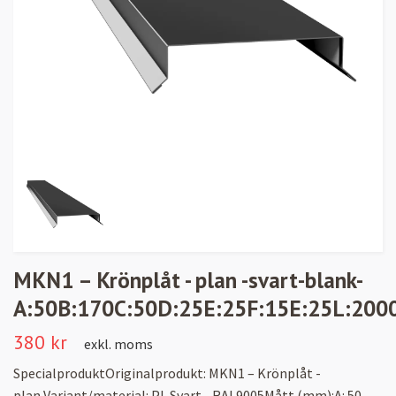
MKN1 – Krönplåt - plan -svart-blank-
A:50B:170C:50D:25E:25F:15E:25L:200
380 kr
exkl. moms
SpecialproduktOriginalprodukt: MKN1 – Krönplåt -
plan Variant/material: PL Svart - RAL9005Mått (mm):A: 50