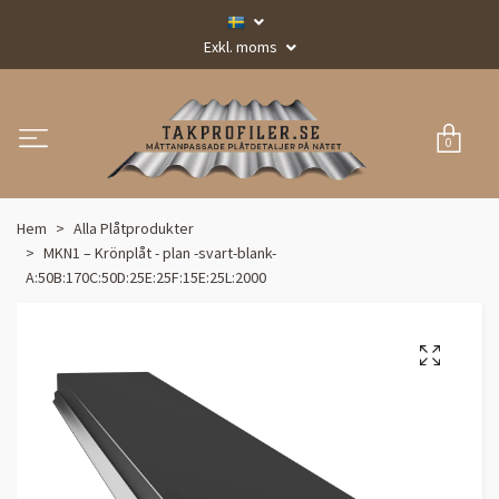
Exkl. moms
0
Hem
Alla Plåtprodukter
MKN1 – Krönplåt - plan -svart-blank-
A:50B:170C:50D:25E:25F:15E:25L:2000