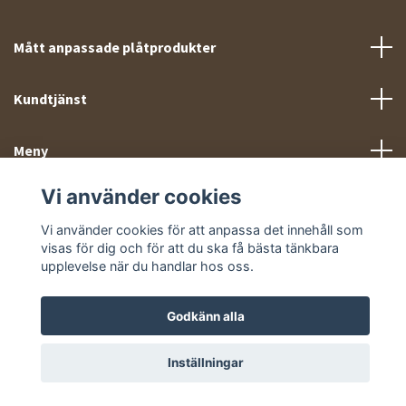
Mått anpassade plåtprodukter
Kundtjänst
Meny
Vi använder cookies
Sociala medier
Vi använder cookies för att anpassa det innehåll som
visas för dig och för att du ska få bästa tänkbara
upplevelse när du handlar hos oss.
Godkänn alla
© 2026 Takprofiler.se
Inställningar