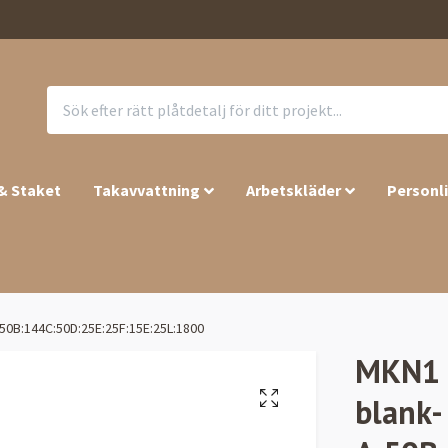
 & Staket
Takavvattning
Arbetskläder
Personl
:50B:144C:50D:25E:25F:15E:25L:1800
MKN1 –
blank-