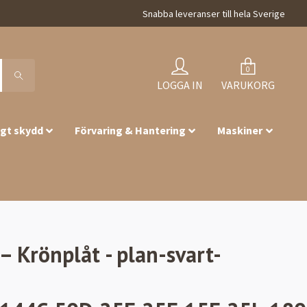
Snabba leveranser till hela Sverige
0
LOGGA IN
VARUKORG
igt skydd
Förvaring & Hantering
Maskiner
 Krönplåt - plan-svart-