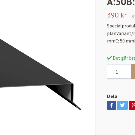
A:50B
390 kr
e
Specialprodu
planVariant/
mmC: 50 mmD
Det går bra
Dela