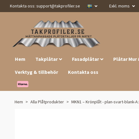
Kontakta oss:
support@takprofiler.se
Exkl. moms
Hem
Takplåtar
Fasadplåtar
Plåtar Mur
Verktyg & tillbehör
Kontakta oss
Hem
Alla Plåtprodukter
MKN1 – Krönplåt - plan-svart-blank-A