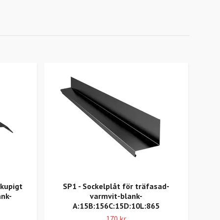
åkupigt
SP1 - Sockelplåt för träfasad-
ank-
varmvit-blank-
A:15B:156C:15D:10L:865
A:30
170 kr