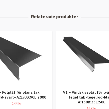
- Fotplåt för plana tak,
V1 – Vindskiveplåt för tv
rd-svart--A:150B:90L:2000
tegel tak -tegelröd-bl
A:150B:35L:500
244 kr
167 kr