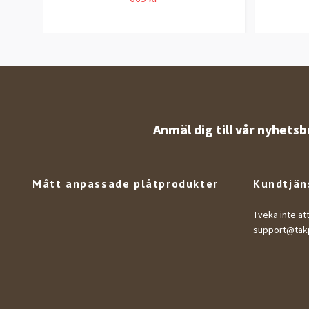
Anmäl dig till vår nyhetsb
Mått anpassade plåtprodukter
Kundtjän
Tveka inte at
support@takp