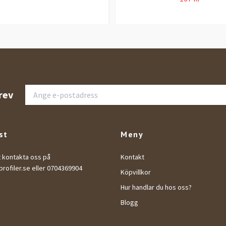
rev
st
Meny
t kontakta oss på
Kontakt
rofiler.se
eller 0704369904
Köpvillkor
Hur handlar du hos oss?
Blogg