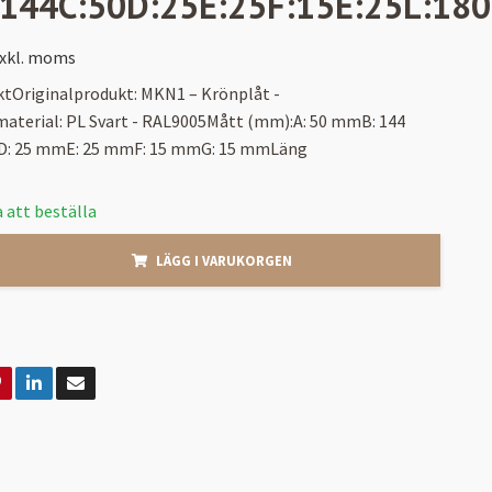
:144C:50D:25E:25F:15E:25L:18
xkl. moms
ktOriginalprodukt: MKN1 – Krönplåt -
material: PL Svart - RAL9005Mått (mm):A: 50 mmB: 144
: 25 mmE: 25 mmF: 15 mmG: 15 mmLäng
 att beställa
LÄGG I VARUKORGEN