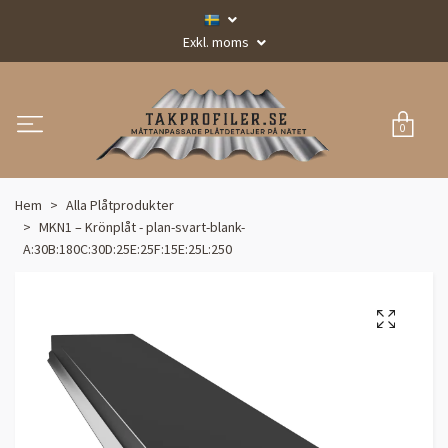
Exkl. moms
0
Hem
Alla Plåtprodukter
MKN1 – Krönplåt - plan-svart-blank-
A:30B:180C:30D:25E:25F:15E:25L:250