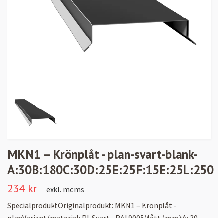
MKN1 – Krönplåt - plan-svart-blank-
A:30B:180C:30D:25E:25F:15E:25L:250
234 kr
exkl. moms
SpecialproduktOriginalprodukt: MKN1 – Krönplåt -
planVariant/material: PL Svart - RAL9005Mått (mm):A: 30