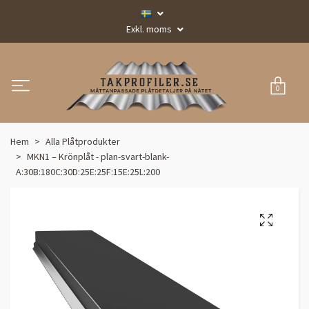
Exkl. moms
0
Hem
Alla Plåtprodukter
MKN1 – Krönplåt - plan-svart-blank-
A:30B:180C:30D:25E:25F:15E:25L:200