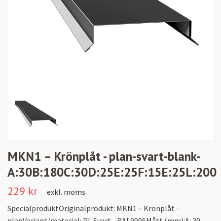
MKN1 – Krönplåt - plan-svart-blank-
A:30B:180C:30D:25E:25F:15E:25L:200
229 kr
exkl. moms
SpecialproduktOriginalprodukt: MKN1 – Krönplåt -
planVariant/material: PL Svart - RAL9005Mått (mm):A: 30